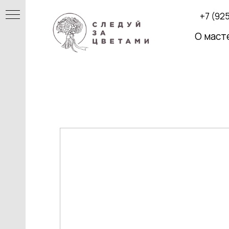
+7 (925
О маст