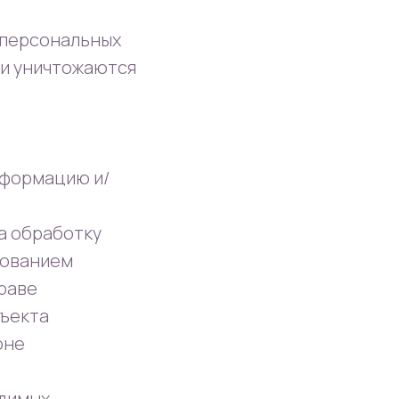
 персональных
ли уничтожаются
нформацию и/
а обработку
бованием
раве
бъекта
оне
одимых