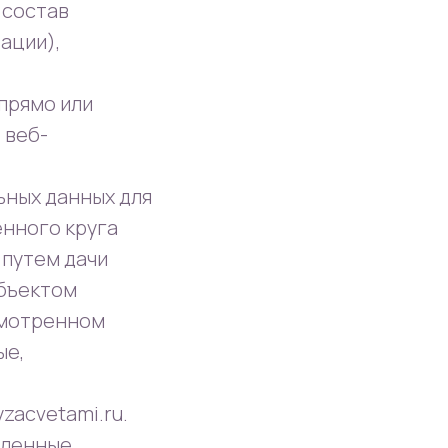
 состав
ации),
прямо или
 веб-
ьных данных для
енного круга
 путем дачи
убъектом
смотренном
ые,
yzacvetami.ru.
вленные