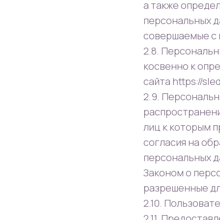
а также опреде
персональных д
совершаемые с 
2.8. Персональ
косвенно к опр
сайта https://sl
2.9. Персональ
распространени
лиц к которым 
согласия на об
персональных д
Законом о перс
разрешенные дл
2.10. Пользоват
2.11. Предостав