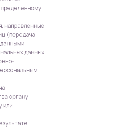
 определенному
я, направленные
иц (передача
 данными
ональных данных
онно-
 персональным
ча
тва органу
у или
результате