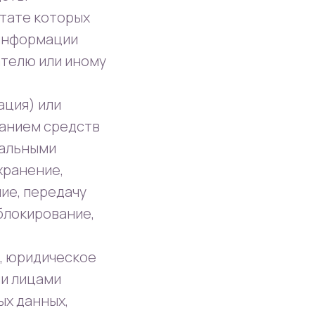
ьтате которых
 информации
телю или иному
ация) или
ванием средств
нальными
хранение,
ие, передачу
блокирование,
н, юридическое
ми лицами
х данных,