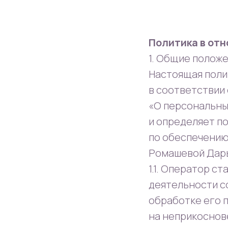
Политика в от
1. Общие полож
Настоящая поли
в соответствии 
«О персональны
и определяет п
по обеспечению
Ромашевой Дарь
1.1. Оператор с
деятельности с
обработке его п
на неприкоснов