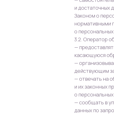
и достаточных 
Законом о перс
нормативными п
о персональных
3.2. Оператор о
— предоставлят
касающуюся обр
— организовыва
действующим з
— отвечать на 
и их законных п
о персональных
— сообщать в у
данных по запр