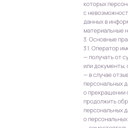
которых персон
с невозможност
данных в инфор
материальные н
3. Основные пр
3.1. Оператор и
— получать от 
или документы,
— в случае отз
персональных д
о прекращении 
продолжить обр
персональных да
о персональных
— самостоятель