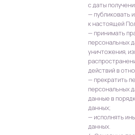
с даты получени
— публиковать 
к настоящей По
— принимать пр
персональных д
уничтожения, из
распространени
действий в отн
— прекратить п
персональных д
данные в поряд
данных;
— исполнять ин
данных.