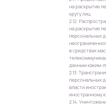
на раскрытие п
кругу лиц.
2.12. Распрост
на раскрытие п
персональных д
неограниченног
в средствах ма
телекоммуникац
данным каким-л
2.13. Трансгран
персональных д
власти иностра
иностранному ю
2.14. Уничтожен