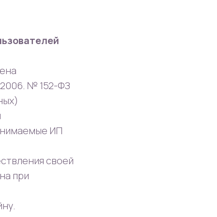
льзователей
лена
.2006. № 152-ФЗ
ных)
ы
инимаемые ИП
ествления своей
на при
йну.