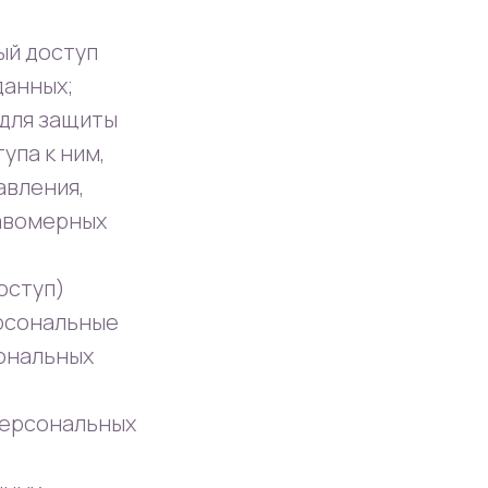
ый доступ
данных;
 для защиты
упа к ним,
авления,
равомерных
оступ)
ерсональные
сональных
персональных