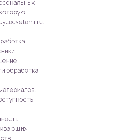
ерсональных
 которую
uyzacvetami.ru.
бработка
ники.
ащение
ли обработка
 материалов,
доступность
пность
ечивающих
ств.