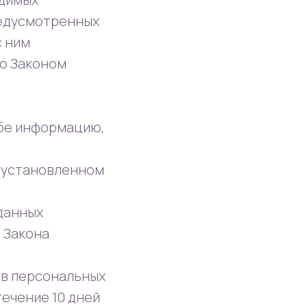
редусмотренных
с ним
о Законом
ьбе информацию,
, установленном
данных
 Закона
ов персональных
ечение 10 дней