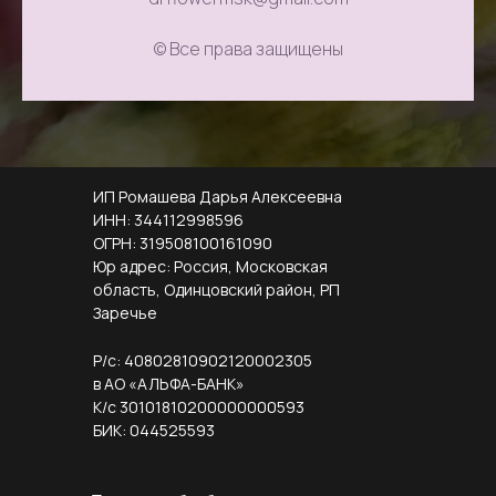
© Все права защищены
ИП Ромашева Дарья Алексеевна
ИНН: 344112998596
ОГРН: 319508100161090
Юр адрес: Россия, Московская
область, Одинцовский район, РП
Заречье
Р/с: 40802810902120002305
в АО «АЛЬФА-БАНК»
К/с 30101810200000000593
БИК: 044525593