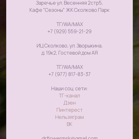
Заречье ул. Весенняя 2стр5,
Кафе "Сезоны" ЖК Сколково Парк
ТГ/WA/MAX
+7 (929) 559-21-29
ИЦ Сколково, ул. Зворыкина,
д. 19к2, Гостевой дом АЯ
ТГ/WA/MAX
+7 (977) 817-83-37
Наши соц. сети:
ТГ-канал
Дзен
Пинтерест
Нельзяграм
ВК
drflowermsk@gmail.com