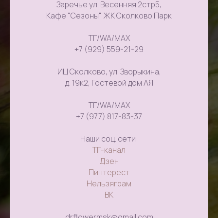
Заречье ул. Весенняя 2стр5,
Кафе "Сезоны" ЖК Сколково Парк
ТГ/WA/MAX
+7 (929) 559-21-29
ИЦ Сколково, ул. Зворыкина,
д. 19к2, Гостевой дом АЯ
ТГ/WA/MAX
+7 (977) 817-83-37
Наши соц. сети:
ТГ-канал
Дзен
Пинтерест
Нельзяграм
ВК
drflowermsk@gmail.com