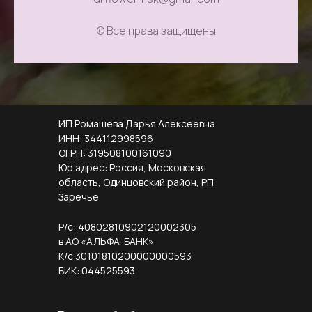
© Все права защищены
ИП Ромашева Дарья Алексеевна
ИНН: 344112998596
ОГРН: 319508100161090
Юр адрес: Россия, Московская
область, Одинцовский район, РП
Заречье
Р/с: 40802810902120002305
в АО «АЛЬФА-БАНК»
К/с 30101810200000000593
БИК: 044525593