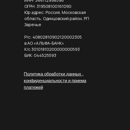
ИНН: 344112998596
ОГРН: 319508100161090
Юр адрес: Россия, Московская
область, Одинцовский район, РП
Заречье
Р/с: 40802810902120002305
в АО «АЛЬФА-БАНК»
К/с 30101810200000000593
БИК: 044525593
Политика обработки данных ,
конфиденциальности и приема
платежей