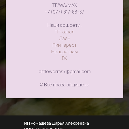
ТГ/WA/MAX
+7 (977) 817-83-37
Наши соц. сети:
ТГ-канал
Дзен
Пинтерест
Нельзяграм
ВК
drflowermsk@gmail.com
© Все права защищены
ИП Ромашева Дарья Алексеевна