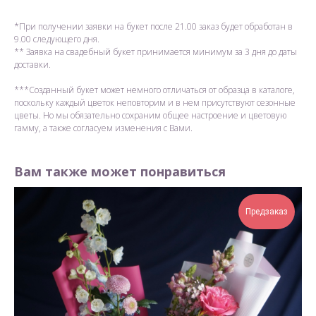
*При получении заявки на букет после 21.00 заказ будет обработан в
9.00 следующего дня.
** Заявка на свадебный букет принимается минимум за 3 дня до даты
доставки.
***Созданный букет может немного отличаться от образца в каталоге,
поскольку каждый цветок неповторим и в нем присутствуют сезонные
цветы. Но мы обязательно сохраним общее настроение и цветовую
гамму, а также согласуем изменения с Вами.
Вам также может понравиться
Предзаказ