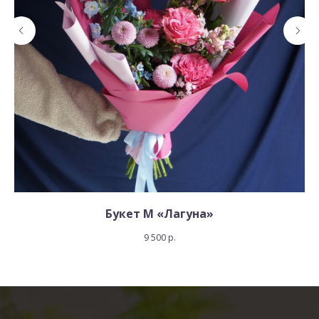
Букет М «Лагуна»
9 500
р.