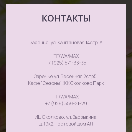
КОНТАКТЫ
Заречье, ул. Каштановая 14стр1А
ТГ/WA/MAX
+7 (925) 571-33-35
Заречье ул. Весенняя 2стр5,
Кафе "Сезоны" ЖК Сколково Парк
ТГ/WA/MAX
+7 (929) 559-21-29
ИЦ Сколково, ул. Зворыкина,
д. 19к2, Гостевой дом АЯ