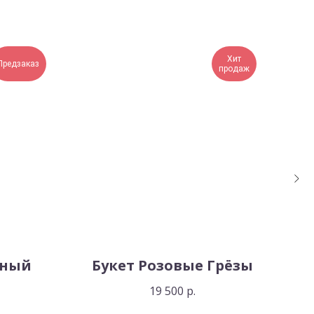
Хит
Предзаказ
продаж
чный
Букет Розовые Грёзы
Бу
19 500
р.