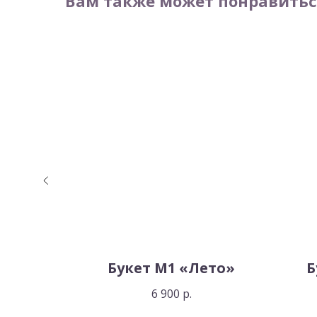
Вам также может понравитьс
овое
Букет M1 «Лето»
Б
6 900
р.