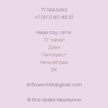
ТГ/WA/MAX
+7 (977) 817-83-37
Наши соц. сети:
ТГ-канал
Дзен
Пинтерест
Нельзяграм
ВК
drflowermsk@gmail.com
© Все права защищены