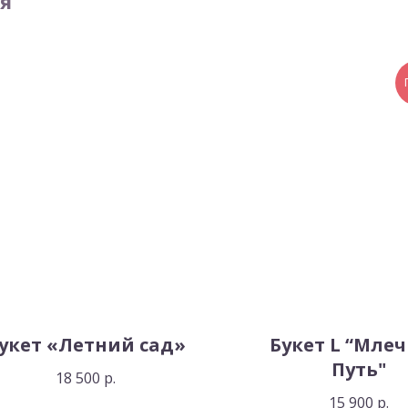
я
укет «Летний сад»
Букет L “Мле
Путь"
18 500
р.
15 900
р.