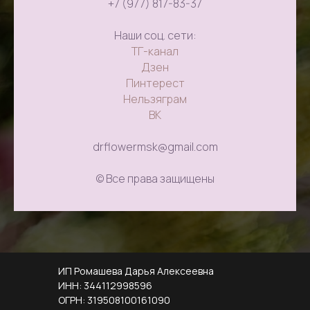
+7 (977) 817-83-37
Наши соц. сети:
ТГ-канал
Дзен
Пинтерест
Нельзяграм
ВК
drflowermsk@gmail.com
© Все права защищены
ИП Ромашева Дарья Алексеевна
ИНН: 344112998596
ОГРН: 319508100161090