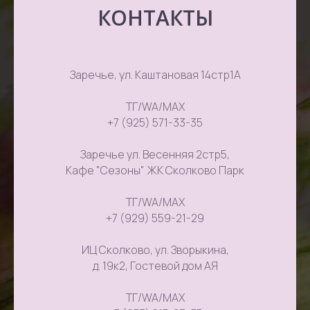
КОНТАКТЫ
Заречье, ул. Каштановая 14стр1А
ТГ/WA/MAX
+7 (925) 571-33-35
Заречье ул. Весенняя 2стр5,
Кафе "Сезоны" ЖК Сколково Парк
ТГ/WA/MAX
+7 (929) 559-21-29
ИЦ Сколково, ул. Зворыкина,
д. 19к2, Гостевой дом АЯ
ТГ/WA/MAX