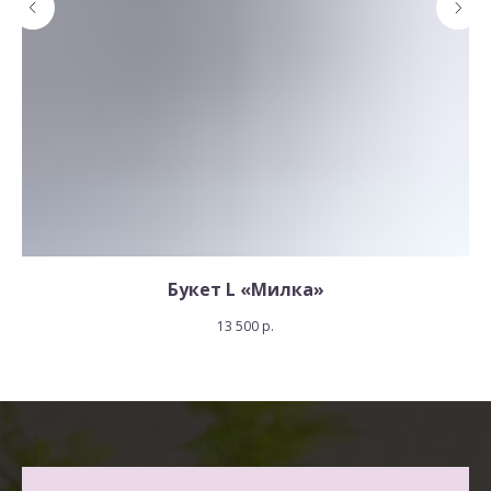
Букет L «Милка»
13 500
р.