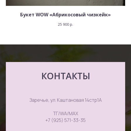
Букет WOW «Абрикосовый чизкейк»
25 900
р.
КОНТАКТЫ
Заречье, ул. Каштановая 14стр1А
ТГ/WA/MAX
+7 (925) 571-33-35