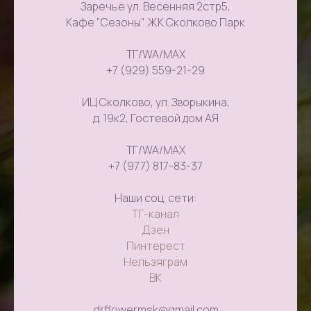
Заречье ул. Весенняя 2стр5,
Кафе "Сезоны" ЖК Сколково Парк
ТГ/WA/MAX
+7 (929) 559-21-29
ИЦ Сколково, ул. Зворыкина,
д. 19к2, Гостевой дом АЯ
ТГ/WA/MAX
+7 (977) 817-83-37
Наши соц. сети:
ТГ-канал
Дзен
Пинтерест
Нельзяграм
ВК
drflowermsk@gmail.com