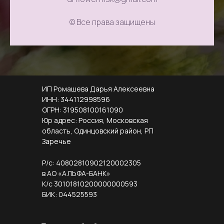
© Все права защищены
ИП Ромашева Дарья Алексеевна
ИНН: 344112998596
ОГРН: 319508100161090
Юр адрес: Россия, Московская
область, Одинцовский район, РП
Заречье
Р/с: 40802810902120002305
в АО «АЛЬФА-БАНК»
К/с 30101810200000000593
БИК: 044525593