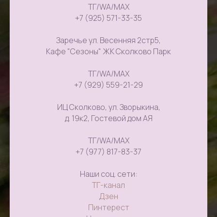
ТГ/WA/MAX
+7 (925) 571-33-35
Заречье ул. Весенняя 2стр5,
Кафе "Сезоны" ЖК Сколково Парк
ТГ/WA/MAX
+7 (929) 559-21-29
ИЦ Сколково, ул. Зворыкина,
д. 19к2, Гостевой дом АЯ
ТГ/WA/MAX
+7 (977) 817-83-37
Наши соц. сети:
ТГ-канал
Дзен
Пинтерест