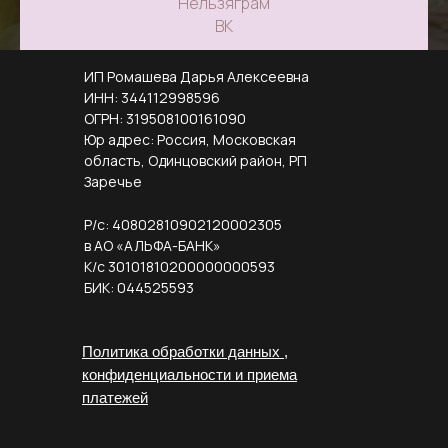
Нельзяграм
ВК
drflowermsk@gmail.com
ИП Ромашева Дарья Алексеевна
ИНН: 344112998596
© Все права защищены
ОГРН: 319508100161090
Юр адрес: Россия, Московская
область, Одинцовский район, РП
Заречье
Р/с: 40802810902120002305
в АО «АЛЬФА-БАНК»
К/с 30101810200000000593
БИК: 044525593
Политика обработки данных ,
конфиденциальности и приема
платежей