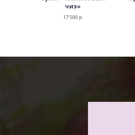
чиз»
17 500
р.