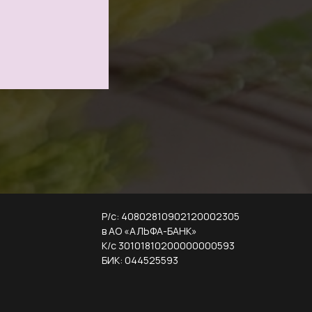
Р/с: 40802810902120002305
в АО «АЛЬФА-БАНК»
К/с 30101810200000000593
БИК: 044525593