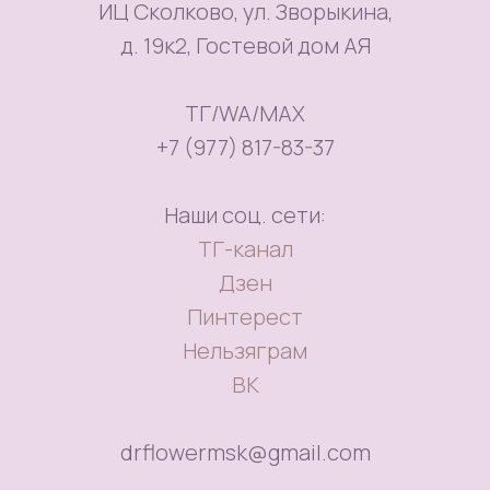
ИЦ Сколково, ул. Зворыкина,
д. 19к2, Гостевой дом АЯ
ТГ/WA/MAX
+7 (977) 817-83-37
Наши соц. сети:
ТГ-канал
Дзен
Пинтерест
Нельзяграм
ВК
drflowermsk@gmail.com