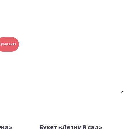
Предзаказ
уна»
Букет «Летний сад»
Б