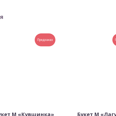
я
Предзаказ
укет М «Кувшинка»
Букет М «Лаг