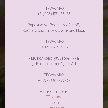
ТГ/WA/MAX
+7 (925) 571-33-35
Заречье ул. Весенняя 2стр5,
Кафе "Сезоны" ЖК Сколково Парк
ТГ/WA/MAX
+7 (929) 559-21-29
ИЦ Сколково, ул. Зворыкина,
д. 19к2, Гостевой дом АЯ
ТГ/WA/MAX
+7 (977) 817-83-37
Наши соц. сети:
ТГ-канал
Дзен