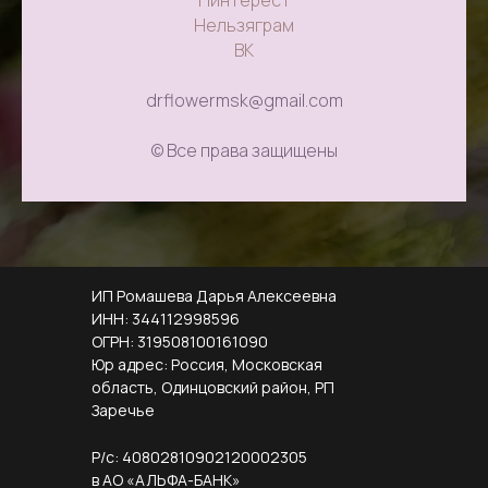
Пинтерест
Нельзяграм
ВК
drflowermsk@gmail.com
© Все права защищены
ИП Ромашева Дарья Алексеевна
ИНН: 344112998596
ОГРН: 319508100161090
Юр адрес: Россия, Московская
область, Одинцовский район, РП
Заречье
Р/с: 40802810902120002305
в АО «АЛЬФА-БАНК»