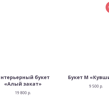
нтерьерный букет
Букет М «Кувш
«Алый закат»
9 500
р.
19 800
р.