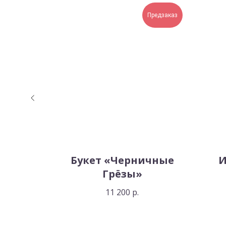
Предзаказ
ose»
Букет «Черничные
И
Грёзы»
11 200
р.