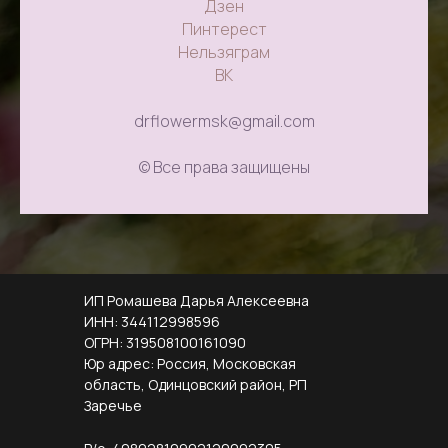
Дзен
Пинтерест
Нельзяграм
ВК
drflowermsk@gmail.com
© Все права защищены
ИП Ромашева Дарья Алексеевна
ИНН: 344112998596
ОГРН: 319508100161090
Юр адрес: Россия, Московская
область, Одинцовский район, РП
Заречье