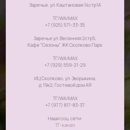
Заречье, ул. Каштановая 14стр1А
ТГ/WA/MAX
+7 (925) 571-33-35
Заречье ул. Весенняя 2стр5,
Кафе "Сезоны" ЖК Сколково Парк
ТГ/WA/MAX
+7 (929) 559-21-29
ИЦ Сколково, ул. Зворыкина,
д. 19к2, Гостевой дом АЯ
ТГ/WA/MAX
+7 (977) 817-83-37
Наши соц. сети:
ТГ-канал