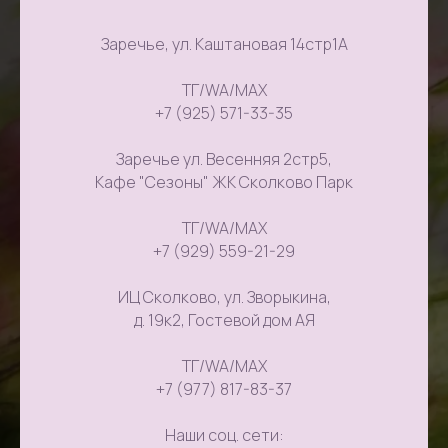
Заречье, ул. Каштановая 14стр1А
ТГ/WA/MAX
+7 (925) 571-33-35
Заречье ул. Весенняя 2стр5,
Кафе "Сезоны" ЖК Сколково Парк
ТГ/WA/MAX
+7 (929) 559-21-29
ИЦ Сколково, ул. Зворыкина,
д. 19к2, Гостевой дом АЯ
ТГ/WA/MAX
+7 (977) 817-83-37
Наши соц. сети: