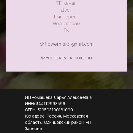
ТГ-канал
Дзен
Пинтерест
Нельзяграм
ВК
drflowermsk@gmail.com
© Все права защищены
ИП Ромашева Дарья Алексеевна
ИНН: 344112998596
ОГРН: 319508100161090
Юр адрес: Россия, Московская
область, Одинцовский район, РП
Заречье