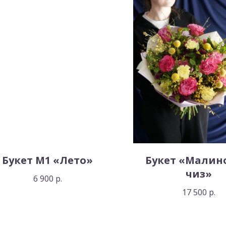
Букет M1 «Лето»
Букет «Малин
чиз»
6 900
р.
17 500
р.