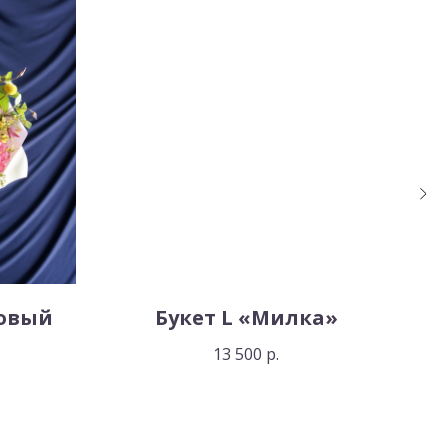
овый
Букет L «Милка»
13 500
р.