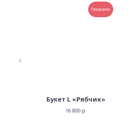
Предзаказ
W
Букет L «Рябчик»
ый
16 800
р.