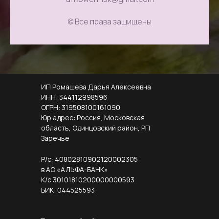
© Все права защищены
ИП Ромашева Дарья Алексеевна
ИНН: 344112998596
ОГРН: 319508100161090
Юр адрес: Россия, Московская
область, Одинцовский район, РП
Заречье
Р/с: 40802810902120002305
в АО «АЛЬФА-БАНК»
К/с 30101810200000000593
БИК: 044525593