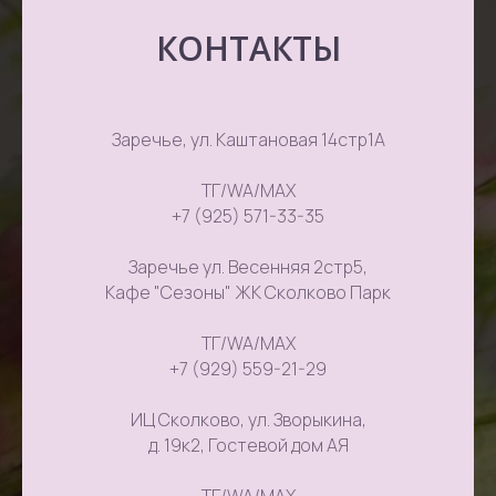
КОНТАКТЫ
Заречье, ул. Каштановая 14стр1А
ТГ/WA/MAX
+7 (925) 571-33-35
Заречье ул. Весенняя 2стр5,
Кафе "Сезоны" ЖК Сколково Парк
ТГ/WA/MAX
+7 (929) 559-21-29
ИЦ Сколково, ул. Зворыкина,
д. 19к2, Гостевой дом АЯ
ТГ/WA/MAX