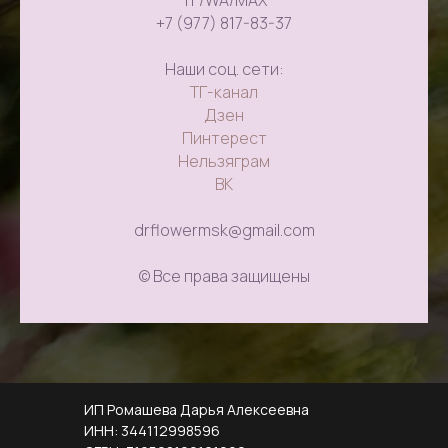
+7 (977) 817-83-37
Наши соц. сети:
ТГ-канал
Дзен
Пинтерест
Нельзяграм
ВК
drflowermsk@gmail.com
© Все права защищены
ИП Ромашева Дарья Алексеевна
ИНН: 344112998596