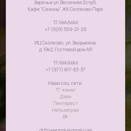
Заречье ул. Весенняя 2стр5,
Кафе "Сезоны" ЖК Сколково Парк
ТГ/WA/MAX
+7 (929) 559-21-29
ИЦ Сколково, ул. Зворыкина,
д. 19к2, Гостевой дом АЯ
ТГ/WA/MAX
+7 (977) 817-83-37
Наши соц. сети:
ТГ-канал
Дзен
Пинтерест
Нельзяграм
ВК
drflowermsk@gmail.com