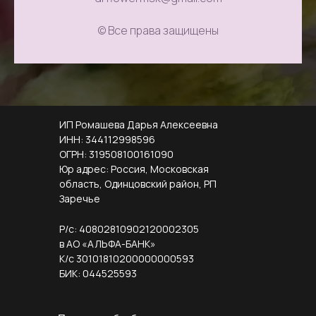
© Все права защищены
ИП Ромашева Дарья Алексеевна
ИНН: 344112998596
ОГРН: 319508100161090
Юр адрес: Россия, Московская
область, Одинцовский район, РП
Заречье
Р/с: 40802810902120002305
в АО «АЛЬФА-БАНК»
К/с 30101810200000000593
БИК: 044525593