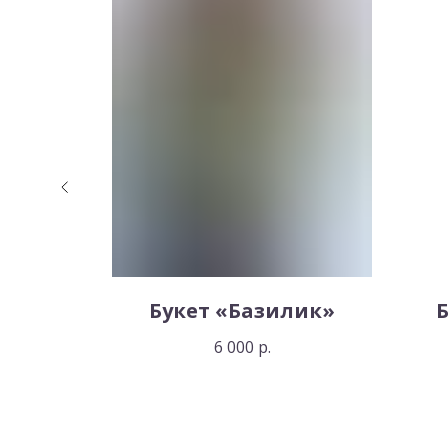
льный
Букет «Базилик»
6 000
р.