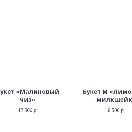
Букет «Малиновый
Букет М «Лим
чиз»
милкшейк
17 500
р.
8 500
р.