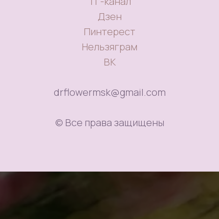
ТГ-канал
Дзен
Пинтерест
Нельзяграм
ВК
drflowermsk@gmail.com
© Все права защищены