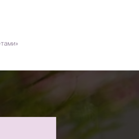
етами»