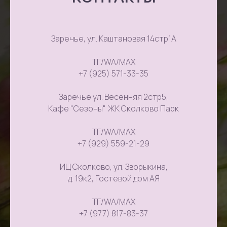
Заречье, ул. Каштановая 14стр1А
ТГ/WA/MAX
+7 (925) 571-33-35
Заречье ул. Весенняя 2стр5,
Кафе "Сезоны" ЖК Сколково Парк
ТГ/WA/MAX
+7 (929) 559-21-29
ИЦ Сколково, ул. Зворыкина,
д. 19к2, Гостевой дом АЯ
ТГ/WA/MAX
+7 (977) 817-83-37