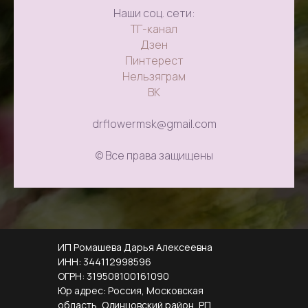
Наши соц. сети:
ТГ-канал
Дзен
Пинтерест
Нельзяграм
ВК
drflowermsk@gmail.com
© Все права защищены
ИП Ромашева Дарья Алексеевна
ИНН: 344112998596
ОГРН: 319508100161090
Юр адрес: Россия, Московская
область, Одинцовский район, РП