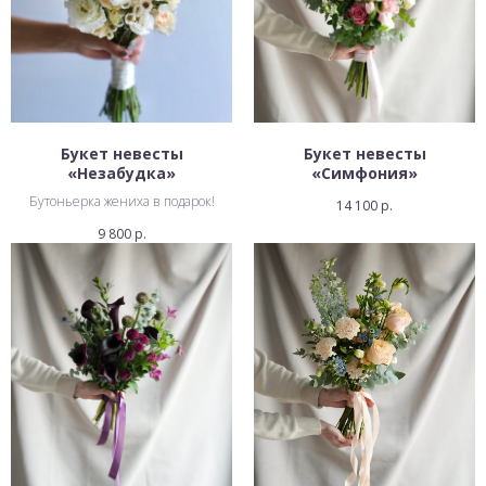
Букет невесты
Букет невесты
«Незабудка»
«Симфония»
Бутоньерка жениха в подарок!
14 100
р.
9 800
р.